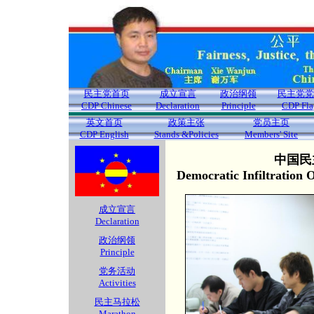
民主党首页
成立宣言
政治纲领
民主党党
CDP Chinese
Declaration
Principle
CDP Fla
英文首页
政策主张
党员主页
CDP English
Stands &Policies
Members' Site
中国民
Democratic Infiltration
成立宣言
Declaration
政治纲领
Principle
党务活动
Activities
民主马拉松
Marathon