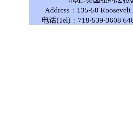
Address：135-50 Roosevelt A
电话(Tel)：718-539-3608 64