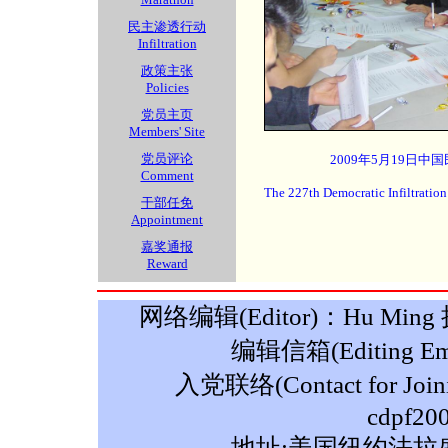
民主渗透行动
Infiltration
政策主张
Policies
党员主页
Members' Site
党员评论
2009年5月19日中
Comment
The 227th Democratic Infiltratio
干部任免
Appointment
嘉奖通报
Reward
网络编辑(Editor)：Hu Ming 摄影
编辑信箱(Editing Ema
入党联络(Contact for Join
cdpf20
地址:美国纽约法拉盛