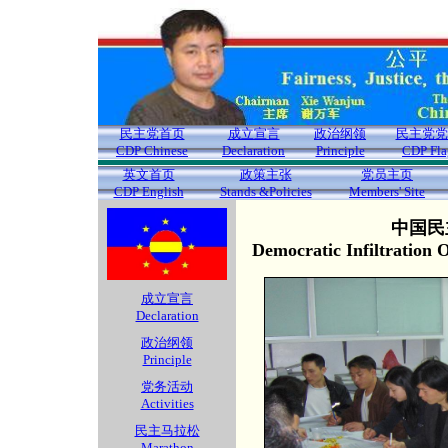
民主党首页
成立宣言
政治纲领
民主党党
CDP Chinese
Declaration
Principle
CDP Fla
英文首页
政策主张
党员主页
CDP English
Stands &Policies
Members' Site
中国民
Democratic Infiltration
成立宣言
Declaration
政治纲领
Principle
党务活动
Activities
民主马拉松
Marathon