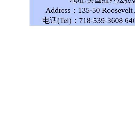
Address：135-50 Roosevelt A
电话(Tel)：718-539-3608 64