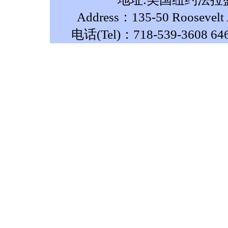
Address：135-50 Roosevelt A
电话(Tel)：718-539-3608 64