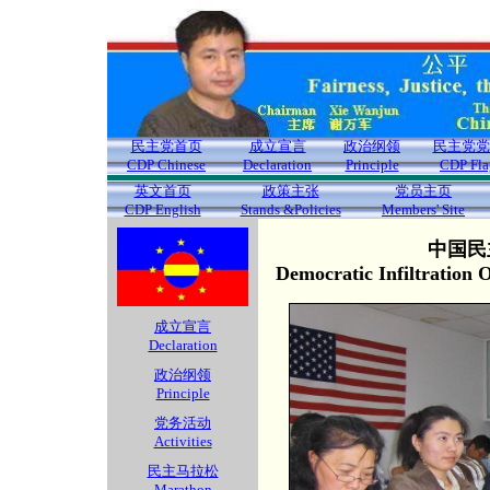
民主党首页
成立宣言
政治纲领
民主党党
CDP Chinese
Declaration
Principle
CDP Fla
英文首页
政策主张
党员主页
CDP English
Stands &Policies
Members' Site
中国民
Democratic Infiltration
成立宣言
Declaration
政治纲领
Principle
党务活动
Activities
民主马拉松
Marathon