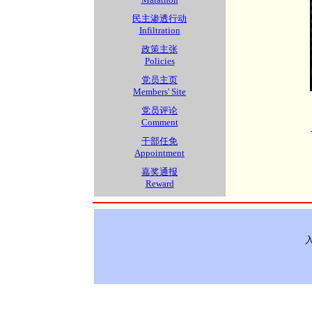
民主渗透行动
Infiltration
政策主张
Policies
党员主页
Members' Site
党员评论
Comment
干部任免
Appointment
嘉奖通报
Reward
入