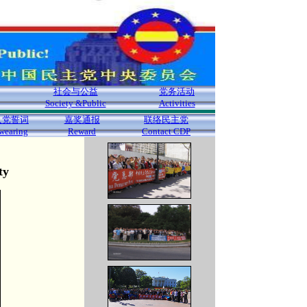
社会与公益
党务活动
Society &Public
Activities
入党誓词
嘉奖通报
联络民主党
wearing
Reward
Contact CDP
ty