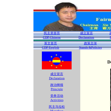
民主党首页
成立宣言
CDP Chinese
Declaration
英文首页
政策主张
CDP English
Stands &Policies
D
成立宣言
Declaration
政治纲领
Principle
党务活动
Activities
民主马拉松
Marathon