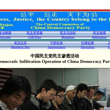
政治纲领
民主党党旗
民主马拉松
民主渗透
Principle
CDP Flag
Marathon
Infiltration
党员主页
干部任免
纪律监察
Members' Site
Appointment
Discipline
S
中国民主党民主渗透活动
emocratic Infiltration Operation of China Democracy Par