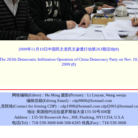
2009年11月10日中国民主党民主渗透行动第263期活动(8)
The 263th Democratic Infiltration Operation of China Democracy Party on Nov. 10,
2009 (8)
网络编辑(Editor)：Hu Ming 摄影(Picture)：Li Liuyan, Wang wenju
编辑信箱(Editing Email)：cdp9806@hotmail.com
党联络(Contact for Joining CDP)：cdp1998@hotmail.com cdpf2001@hotmail.c
地址:美国纽约法拉盛罗斯福大道135-50号308室
Address：135-50 Roosevelt Ave., 308, Flushing, NY11354, U.S.A
电话(Tel)：718-539-3608 646-508-6285 传真(Fax)：718-539-3608