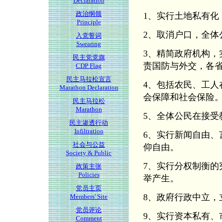
Declaration
政治纲领
1、实行土地私有化
Principle
2、取消户口，全体
入党誓词
Swearing
3、精简政府机构
民主党党旗
责国防与外交，各
CDP Flag
民主马拉松宣言
4、包括农民、工
Marathon Declaration
会保障和社会保险
民主马拉松
Marathon
5、全体公民在接
民主渗透行动
Infiltration
6、实行新闻自由
社会与公益
仰自由。
Society & Public
7、实行分权制衡
政策主张
Policies
举产生。
党员主页
8、政府行政中立，
Members' Site
党员评论
9、实行资本私有、
Comment