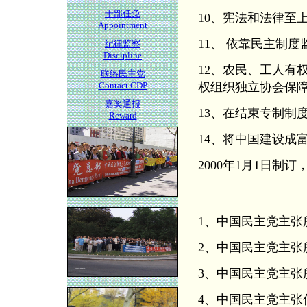
干部任免
10、宪法和法律至
Appointment
11、 依靠民主制
纪律监察
Discipline
12、农民、工人有
联络民主党
Contact CDP
权组织独立协会保
嘉奖通报
13、在结束专制制
Reward
14、将中国建设成
2000年1月1日制订
1、中国民主党主张
2、中国民主党主张
3、中国民主党主张
4、中国民主党主